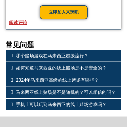
立即加入来玩吧
阅读评论
常见问题
哪个赌场游戏在马来西亚超级流行？
如何知道马来西亚的线上赌场是不是安全的？
2024年马来西亚高级的线上赌场有哪些？
马来西亚线上赌场是不是随机的？可以相信的吗？
手机上可以玩到马来西亚的线上赌场游戏吗？