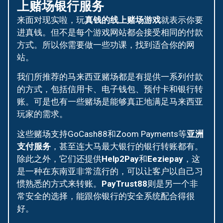
上赌场银行服务
来面对现实啦，玩
真钱的线上赌场游戏
就表示你要
进真钱。但不是每个游戏网站都会接受相同的付款
方式。所以你需要做一些功课，找到适合你的网
站。
我们所推荐的马来西亚赌场都是有提供一系列付款
的方式，包括信用卡、电子钱包、预付卡和银行转
账。可是也有一些赌场是能够真正地满足马来西亚
玩家的需求。
这些赌场支持GoCash88和Zoom Payments等
亚洲
支付服务
，甚至连大马最大银行的银行转账都有。
除此之外，它们还提供
Help2Pay
和
Eeziepay
，这
是一种在东南亚非常流行的，可以让客户以自己习
惯熟悉的方式来转账。
PayTrust88
则是另一个非
常安全的选择，能跟你银行的安全系统配合得很
好。