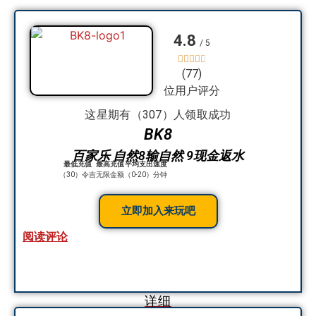
4.8
/ 5





(77)
位用户评分
这星期有（307）人领取成功
BK8
百家乐 自然8输自然 9现金返水
最低充值
最高充值
平均支出速度
（30）令吉
无限金额
（0-20）分钟
立即加入来玩吧
阅读评论
详细