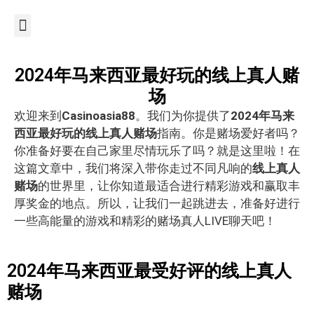
首页
体育博彩
真人赌场
老虎机
扑克
联盟营销
2024年马来西亚最好玩的线上真人赌
场
欢迎来到
Casinoasia88
。我们为你提供了
2024年马来
西亚最好玩的线上真人赌场
指南。你是赌场爱好者吗？
你准备好要在自己家里尽情玩乐了吗？就是这里啦！在
这篇文章中，我们将深入带你走过不同凡响的
线上真人
赌场
的世界里，让你知道最适合进行精彩游戏和赢取丰
厚奖金的地点。所以，让我们一起跳进去，准备好进行
一些高能量的游戏和精彩的赌场真人LIVE聊天吧！
2024年马来西亚最受好评的线上真人
赌场