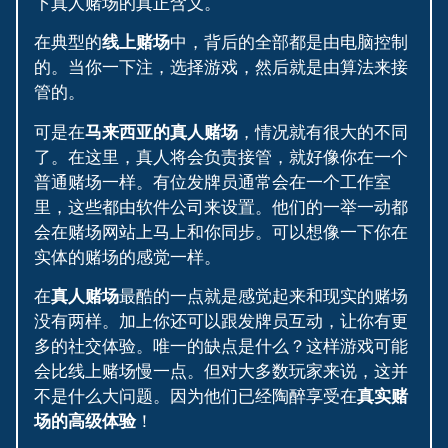
下真人赌场的真正含义。
在典型的
线上赌场
中，背后的全部都是由电脑控制
的。当你一下注，选择游戏，然后就是由算法来接
管的。
可是在
马来西亚的真人赌场
，情况就有很大的不同
了。在这里，真人将会负责接管，就好像你在一个
普通赌场一样。有位发牌员通常会在一个工作室
里，这些都由软件公司来设置。他们的一举一动都
会在赌场网站上马上和你同步。可以想像一下你在
实体的赌场的感觉一样。
在
真人赌场
最酷的一点就是感觉起来和现实的赌场
没有两样。加上你还可以跟发牌员互动，让你有更
多的社交体验。唯一的缺点是什么？这样游戏可能
会比线上赌场慢一点。但对大多数玩家来说，这并
不是什么大问题。因为他们已经陶醉享受在
真实赌
场的高级体验
！