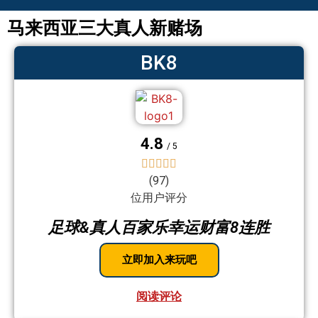
马来西亚三大真人新赌场
BK8
4.8
/ 5





(97)
位用户评分
足球&真人百家乐幸运财富8连胜
立即加入来玩吧
阅读评论