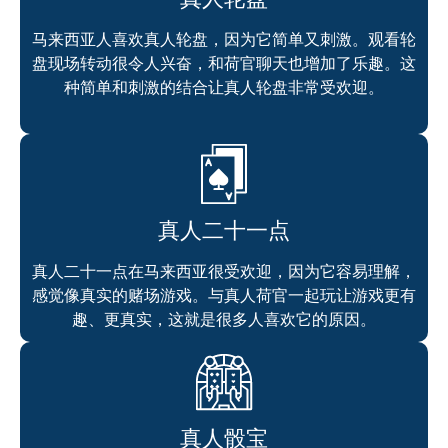
马来西亚人喜欢真人轮盘，因为它简单又刺激。观看轮
盘现场转动很令人兴奋，和荷官聊天也增加了乐趣。这
种简单和刺激的结合让真人轮盘非常受欢迎。
真人二十一点
真人二十一点在马来西亚很受欢迎，因为它容易理解，
感觉像真实的赌场游戏。与真人荷官一起玩让游戏更有
趣、更真实，这就是很多人喜欢它的原因。
真人骰宝