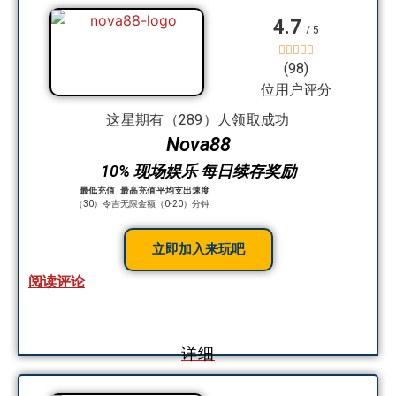
4.7
/ 5





(98)
位用户评分
这星期有（289）人领取成功
Nova88
10% 现场娱乐 每日续存奖励
最低充值
最高充值
平均支出速度
（30）令吉
无限金额
（0-20）分钟
立即加入来玩吧
阅读评论
详细