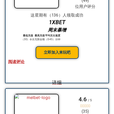
(49)
位用户评分
这星期有（136）人领取成功
1XBET
周末暴增
最低充值
最高充值
平均支出速度
（30）令吉
无限金额
（0-45）分钟
立即加入来玩吧
阅读评论
详细
4.6
/ 5





(35)