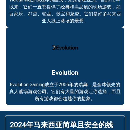
以来，它们一直都提供了经典和高品质的现场游戏，如
百家乐、21点、轮盘、骰宝和龙虎。它们是许多马来西
亚人线上赌场的最爱。
Evolution
Evolution Gaming成立于2006年的瑞典，是全球领先的
真人赌场游戏公司。它们有大量的游戏让你选择，而且
所有游戏都会超越你的想象。
2024年马来西亚简单且安全的线