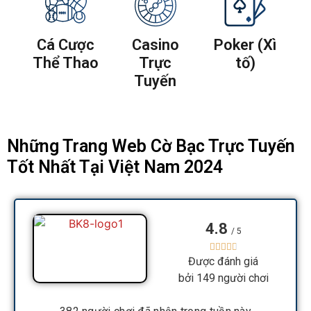
Cá Cược
Casino
Poker (Xì
Thể Thao
Trực
tố)
Tuyến
Những Trang Web Cờ Bạc Trực Tuyến
Tốt Nhất Tại Việt Nam 2024
4.8
/ 5





Được đánh giá
bởi 149 người chơi