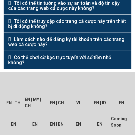
Tôi có thể tin tưởng vào sự an toàn và độ tin cậy
của các trang web cá cược này không?
Tôi có thể truy cập các trang cá cược này trên thiết
bị di động không?
Làm cách nào để đăng ký tài khoản trên các trang
web cá cược này?
Có thể chơi cờ bạc trực tuyến với số tiền nhỏ
không?
EN
|
MY
|
EN
|
TH
EN
| CH
VI
EN
|
ID
EN
CH
Coming
EN
EN
EN
|
BN
EN
EN
Soon