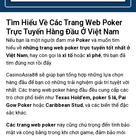
Tìm Hiểu Về Các Trang Web Poker
Trực Tuyến Hàng Đầu Ở Việt Nam
Nếu bạn là một người đam mê
Poker
và muốn tìm
hiểu về
những trang web
poker trực tuyến
tốt nhất ở
Việt Nam
, hay còn gọi là
xì tố
hoặc
xì phé
, thì bạn đã
tìm đúng nơi rồi đấy.
CasinoAsia88 sẽ giúp bạn tổng hợp những lựa chọn
hàng đầu để bạn có những trải nghiệm giải trí tuyệt vời
nhất. Các trang web poker hàng đầu đều cung cấp các
trò chơi phổ biến như
Texas Hold’em, poker 5 lá, Pai
Gow Poker
hoặc
Caribbean Stud
, và các biến thể đặc
sắc khác.
Các trang web poker
này cũng chú trọng đến tính bảo
mật và công bằng trong khi chơi game, đảm bảo môi