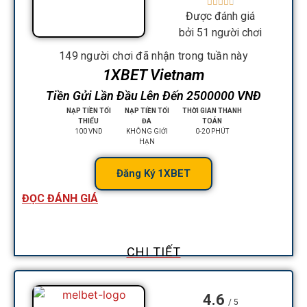





Được đánh giá
bởi 51 người chơi
149 người chơi đã nhận trong tuần này
1XBET Vietnam
Tiền Gửi Lần Đầu Lên Đến 2500000 VNĐ
NẠP TIỀN TỐI
NẠP TIỀN TỐI
THỜI GIAN THANH
THIỂU
ĐA
TOÁN
100 VND
KHÔNG GIỚI
0-20 PHÚT
HẠN
Đăng Ký 1XBET
ĐỌC ĐÁNH GIÁ
CHI TIẾT
4.6
/ 5