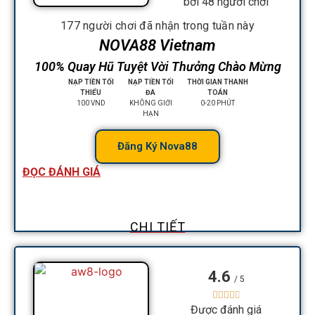
bởi 48 người chơi
177 người chơi đã nhận trong tuần này
NOVA88 Vietnam
100% Quay Hũ Tuyệt Vời Thưởng Chào Mừng
NẠP TIỀN TỐI
NẠP TIỀN TỐI
THỜI GIAN THANH
THIỂU
ĐA
TOÁN
100 VND
KHÔNG GIỚI
0-20 PHÚT
HẠN
Đăng Ký Nova88
ĐỌC ĐÁNH GIÁ
CHI TIẾT
4.6
/ 5





Được đánh giá