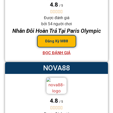
4.8
/ 5





Được đánh giá
bởi 54 người chơi
Nhân Đôi Hoàn Trả Tại Paris Olympic
Đăng Ký M88
ĐỌC ĐÁNH GIÁ
NOVA88
4.8
/ 5




