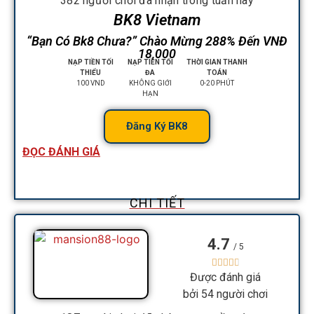
382 người chơi đã nhận trong tuần này
BK8 Vietnam
“Bạn Có Bk8 Chưa?” Chào Mừng 288% Đến VNĐ
18,000
NẠP TIỀN TỐI
NẠP TIỀN TỐI
THỜI GIAN THANH
THIỂU
ĐA
TOÁN
100 VND
KHÔNG GIỚI
0-20 PHÚT
HẠN
Đăng Ký BK8
ĐỌC ĐÁNH GIÁ
CHI TIẾT
4.7
/ 5





Được đánh giá
bởi 54 người chơi