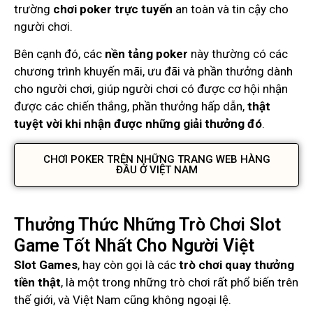
trường
chơi poker trực tuyến
an toàn và tin cậy cho
người chơi.
Bên cạnh đó, các
nền tảng poker
này thường có các
chương trình khuyến mãi, ưu đãi và phần thưởng dành
cho người chơi, giúp người chơi có được cơ hội nhận
được các chiến thắng, phần thưởng hấp dẫn,
thật
tuyệt vời khi nhận được những giải thưởng đó
.
CHƠI POKER TRÊN NHỮNG TRANG WEB HÀNG
ĐẦU Ở VIỆT NAM
Thưởng Thức Những Trò Chơi Slot
Game Tốt Nhất Cho Người Việt
Slot Games
, hay còn gọi là các
trò chơi quay thưởng
tiền thật
, là một trong những trò chơi rất phổ biến trên
thế giới, và Việt Nam cũng không ngoại lệ.