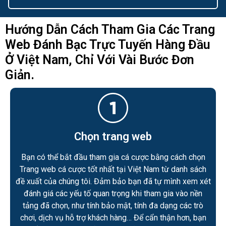
Hướng Dẫn Cách Tham Gia Các Trang
Web Đánh Bạc Trực Tuyến Hàng Đầu
Ở Việt Nam, Chỉ Với Vài Bước Đơn
Giản.
Chọn trang web
Bạn có thể bắt đầu tham gia cá cược bằng cách chọn
Trang web cá cược tốt nhất tại Việt Nam từ danh sách
đề xuất của chúng tôi. Đảm bảo bạn đã tự mình xem xét
đánh giá các yếu tố quan trọng khi tham gia vào nền
tảng đã chọn, như tính bảo mật, tính đa dạng các trò
chơi, dịch vụ hỗ trợ khách hàng… Để cẩn thận hơn, bạn