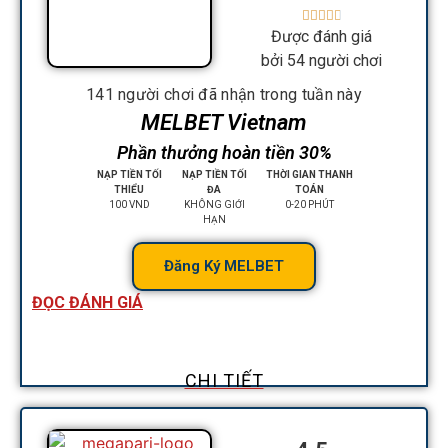





Được đánh giá
bởi 54 người chơi
141 người chơi đã nhận trong tuần này
MELBET Vietnam
Phần thưởng hoàn tiền 30%
NẠP TIỀN TỐI
NẠP TIỀN TỐI
THỜI GIAN THANH
THIỂU
ĐA
TOÁN
100 VND
KHÔNG GIỚI
0-20 PHÚT
HẠN
Đăng Ký MELBET
ĐỌC ĐÁNH GIÁ
CHI TIẾT