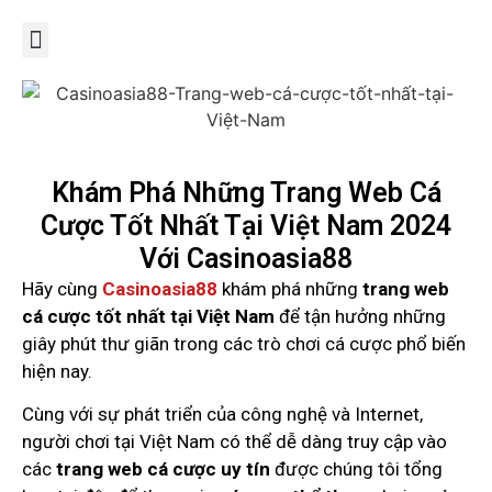
Trang chủ
Cá Cược Thể Thao
Casino Trực Tuyến
Poker (Xì tố)
Đánh Giá
Khám Phá Những Trang Web Cá
Cược Tốt Nhất Tại Việt Nam 2024
Với Casinoasia88
Hãy cùng
Casinoasia88
khám phá những
trang web
cá cược tốt nhất tại Việt Nam
để tận hưởng những
giây phút thư giãn trong các trò chơi cá cược phổ biến
hiện nay.
Cùng với sự phát triển của công nghệ và Internet,
người chơi tại Việt Nam có thể dễ dàng truy cập vào
các
trang web cá cược uy tín
được chúng tôi tổng