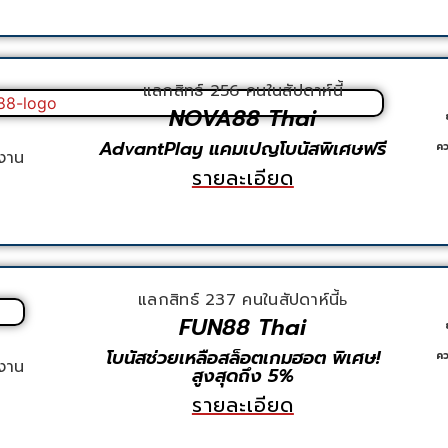
แลกสิทธ์ 256 คนในสัปดาห์นี้
NOVA88 Thai
AdvantPlay แคมเปญโบนัสพิเศษฟรี
คว
้งาน
รายละเอียด
แลกสิทธ์ 237 คนในสัปดาห์นี้ь
FUN88 Thai
โบนัสช่วยเหลือสล็อตเกมฮอต พิเศษ!
คว
้งาน
สูงสุดถึง 5%
รายละเอียด