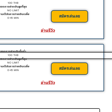
100 THB
ยอดการฝากเงินสูงที่สุด
NO LIMIT
ามเร็วในการจ่ายเงินเฉลี่ย
สมัครเล่นเลย
0-45 MIN
อ่านรีวิว
ยอดการฝากเงินขั้นต่ำ
100 THB
ยอดการฝากเงินสูงที่สุด
NO LIMIT
ามเร็วในการจ่ายเงินเฉลี่ย
สมัครเล่นเลย
0-45 MIN
อ่านรีวิว