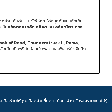
ตกง่าย อันดับ 1 มาไว้ให้คุณได้สนุกกันแบบจัดเต็ม
ะเป็น
สล็อตคลาสสิก สล็อต 3D สล็อตโพรเกรส
ook of Dead, Thunderstruck II, Roma,
จัดเต็มสปินฟรี โบนัส แจ็คพอต และฟีเจอร์ทำเงินอีก
ที่จะช่วยให้คุณเลือกง่ายขึ้นกว่าเดิมมาฝาก รับรองรวยแบบไม่รู้