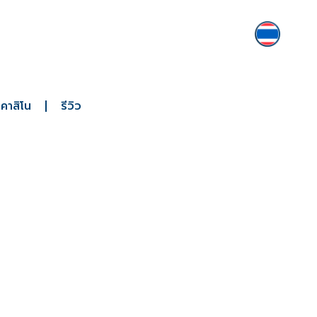
คาสิโน
รีวิว