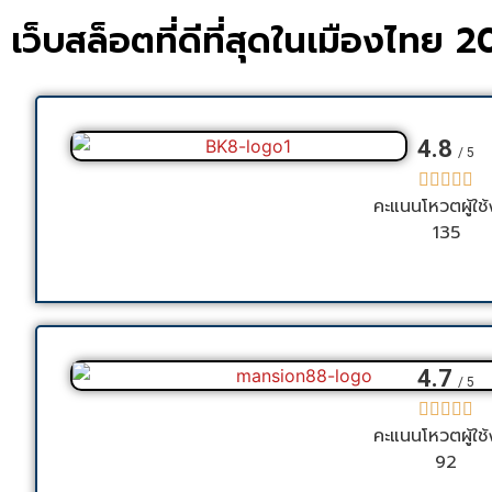
เว็บสล็อตที่ดีที่สุดในเมืองไทย 
4.8
/ 5





คะแนนโหวตผู้ใช
135
4.7
/ 5





คะแนนโหวตผู้ใช
92