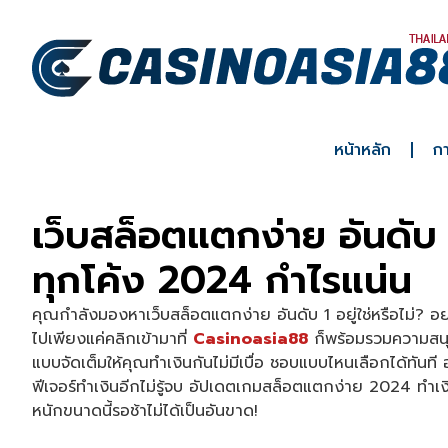
หน้าหลัก
ก
เว็บสล็อตแตกง่าย อันดั
ทุกโค้ง 2024 กำไรแน่น
คุณกำลังมองหาเว็บสล็อตแตกง่าย อันดับ 1 อยู่ใช่หรือไม่? อย
ไปเพียงแค่คลิกเข้ามาที่
Casinoasia88
ก็พร้อมรวมความสนุ
แบบจัดเต็มให้คุณทำเงินกันไม่มีเบื่อ ชอบแบบไหนเลือกได้ทันที
ฟีเจอร์ทำเงินอีกไม่รู้จบ อัปเดตเกมสล็อตแตกง่าย 2024 ทำเงิ
หนักขนาดนี้รอช้าไม่ได้เป็นอันขาด!