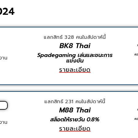
2024
แลกสิทธ์ 328 คนในสัปดาห์นี้
BK8 Thai
Spadegaming เล่นและชนะการ
คว
้งาน
แข่งขัน
รายละเอียด
แลกสิทธ์ 231 คนในสัปดาห์นี้
M88 Thai
สล็อตให้รายวัน 0.8%
คว
้งาน
รายละเอียด