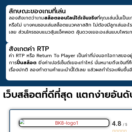
ลักษณะของเกมที่เล่น
ลองสังเกตว่าเกม
สล็อตออนไลน์ได้เงินจริง
ที่คุณเล่นนั้นเป็
หรือไม่ บางคนชอบเล่นสล็อตแนวคลาสสิก ไม่ต้องมีลูกเล่นอะไร
เลย ส่วนใครชอบแนวลุ้นแจ็คพอต ลุ้นดวงเยอะจะเล่นแบบโพรเก
สังเกตค่า RTP
ค่า RTP หรือ Return To Player เป็นค่าที่บ่งบอกโอกาสของผู้เ
การ
ปั่นสล็อต
ยิ่งค่าเปอร์เซ็นต์เยอะเท่าไหร่ นั่นหมายถึงเงินที่คื
เรื่องปกติ ลองทำตามคำแนะนำนี้ได้เลย แล้วผลกำไรจะเพิ่มขึ้น
เว็บสล็อตที่ดีที่สุด แตกง่ายอันด
4.8
/ 5




