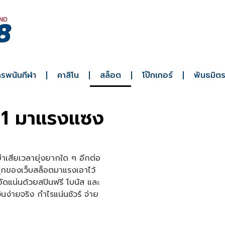
ารพนันกีฬา
คาสิโน
สล็อต
โป๊กเกอร์
พันธมิตร
บ 1 มาแรงแซง
่าเสียเวลายุ่งยากใด ๆ อีกต่อ
กของเว็บสล็อตมาแรงเอาไว้
 อัดแน่นด้วยสปินฟรี โบนัส และ
นง่ายจริง กำไรแน่นชัวร์ จ่าย