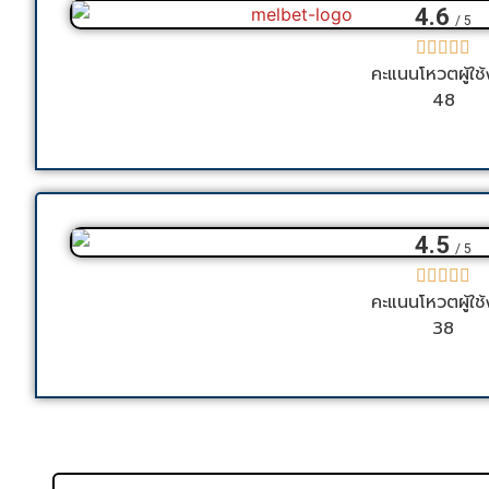
4.6
/ 5





คะแนนโหวตผู้ใช
48
4.5
/ 5





คะแนนโหวตผู้ใช
38