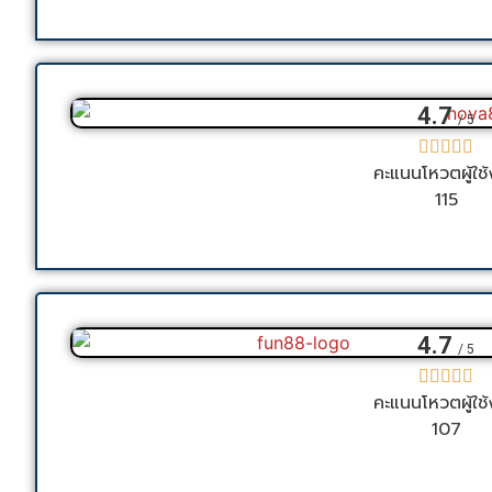
4.7
/ 5





คะแนนโหวตผู้ใช
115
4.7
/ 5





คะแนนโหวตผู้ใช
107