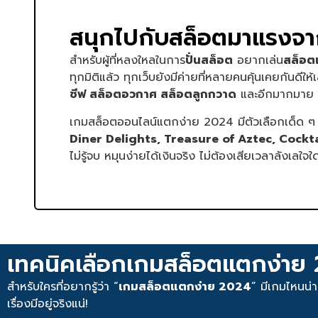
สนุกไปกับสล็อตมาแรงจาก
สำหรับผู้ที่หลงใหลในการ
ปั่นสล็อต
อยากเล่น
สล็อต
ทุกมิติแล้ว ทุกเว็บยังมีค่ายที่หลายคนคุ้นเคยกันดีให้เ
ซีฟ สล็อตอวกาศ สล็อตลูกกวาด
และอีกมากมาย
เกมสล็อตออนไลน์แตกง่าย 2024 มีตัวเลือกเด็ด ๆ ให
Diner Delights, Treasure of Aztec, Cock
ไม่รู้จบ หมุนง่ายได้เงินจริง ไม่ต้องเสียเวลาลังเล
เทคนิคเลือกเกมสล็อตแตกง่าย 
สำหรับใครที่อยากรู้ว่า “
เกมสล็อตแตกง่าย 2024
” มีเกมไหนน่
เรื่องมีอยู่จริงแน่!