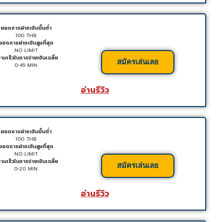
ยอดการฝากเงินขั้นต่ำ
100 THB
ยอดการฝากเงินสูงที่สุด
NO LIMIT
ามเร็วในการจ่ายเงินเฉลี่ย
สมัครเล่นเลย
0-45 MIN
อ่านรีวิว
ยอดการฝากเงินขั้นต่ำ
100 THB
ยอดการฝากเงินสูงที่สุด
NO LIMIT
ามเร็วในการจ่ายเงินเฉลี่ย
สมัครเล่นเลย
0-20 MIN
อ่านรีวิว