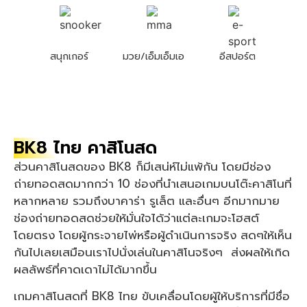
สนุกเกอร์
มวย/เอ็มเอ็มเอ
อีสปอร์ต
BK8 ไทย คาสิโนสด
ส่วนคาสิโนสดของ BK8 ก็มีเสน่ห์ไม่แพ้กัน โดยมีช่อง
ถ่ายทอดสดมากกว่า 10 ช่องที่นำเสนอเกมบนโต๊ะคาสิโนที่
หลากหลาย รวมถึงบาคาร่า รูเล็ต และอื่นๆ อีกมากมาย
ช่องถ่ายทอดสดช่วยให้มั่นใจได้ว่าแต่ละเกมจะโฮสต์
โดยตรง โดยผู้กระจายไพ่หรือผู้ดำเนินการจริง สดๆให้เห็น
กันไปเลยเสมือนเราไปนั่งเล่นในคาสิโนจริงๆ ส่งผลให้เกิด
ผลลัพธ์ที่คาดเดาไม่ได้มากขึ้น
เกมคาสิโนสดที่ BK8 ไทย ขับเคลื่อนโดยผู้ให้บริการที่มีชื่อ