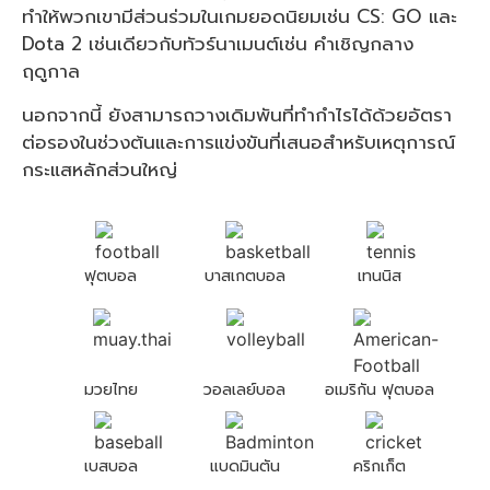
ทำให้พวกเขามีส่วนร่วมในเกมยอดนิยมเช่น CS: GO และ
Dota 2 เช่นเดียวกับทัวร์นาเมนต์เช่น คำเชิญกลาง
ฤดูกาล
นอกจากนี้ ยังสามารถวางเดิมพันที่ทำกำไรได้ด้วยอัตรา
ต่อรองในช่วงต้นและการแข่งขันที่เสนอสำหรับเหตุการณ์
กระแสหลักส่วนใหญ่
ฟุตบอล
บาสเกตบอล
เทนนิส
มวยไทย
วอลเลย์บอล
อเมริกัน ฟุตบอล
เบสบอล
แบดมินตัน
คริกเก็ต