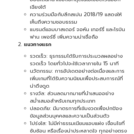
เฉียงใต้
ความร่วมมือกับลีกสเปน 2018/19 แสดงให้
เห็นถึงความชอบธรรม
แบรนด์แอมบาสเดอร์ จอห์น เทอร์รี่ และโรบิน
ฟาน เพอร์ซี่ เพิ่มความน่าเชื่อถือ
2.
แนวทางแรก
รวดเร็ว: ธุรกรรมได้รับการประมวลผลอย่าง
รวดเร็ว โดยทั่วไปจะใช้เวลาภายใน 15 นาที
นวัตกรรม: การอัปเดตอย่างต่อเนื่องและการ
เพิ่มเกมที่ได้รับความนิยมเพื่อประสบการณ์ที่
น่าดึงดูด
รางวัล: ส่วนลดมากมายที่นำเสนออย่าง
สม่ำเสมอสำหรับเกมทุกประเภท
ปลอดภัย: มีมาตรการที่เข้มงวดเพื่อปกป้อง
ข้อมูลส่วนบุคคลและความเป็นส่วนตัว
โปร่งใส: ไม่มีค่าธรรมเนียมแอบแฝง เงื่อนไขที่
ซับซ้อน หรือเรื่องน่าประหลาดใจ ทุกอย่างตรง