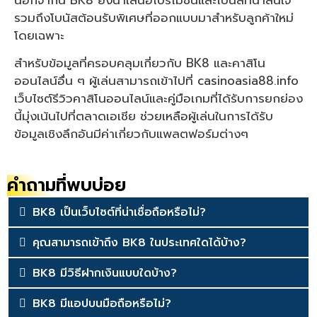
นอกจากนี้ BK8 ยังนำเสนอโปรโมชั่นและโบนัสที่น่าสนใจ
รวมถึงโบนัสต้อนรับพิเศษที่ออกแบบมาสำหรับลูกค้าใหม่
โดยเฉพาะ
สำหรับข้อมูลที่ครอบคลุมเกี่ยวกับ BK8 และคาสิโน
ออนไลน์อื่น ๆ ผู้เล่นสามารถเข้าไปที่ casinoasia88.info
เว็บไซต์รีวิวคาสิโนออนไลน์และคู่มือเกมที่ได้รับการยกย่อง
นี้มุ่งเน้นไปที่ตลาดเอเชีย ช่วยเหลือผู้เล่นในการได้รับ
ข้อมูลเชิงลึกอันมีค่าเกี่ยวกับแพลตฟอร์มต่างๆ
คำถามที่พบบ่อย
BK8 เป็นเว็บไซต์ที่น่าเชื่อถือหรือไม่?
คุณสามารถเข้าถึง BK8 ในประเทศใดได้บ้าง?
BK8 มีวิธีฝากเงินแบบใดบ้าง?
BK8 มีแอปบนมือถือหรือไม่?