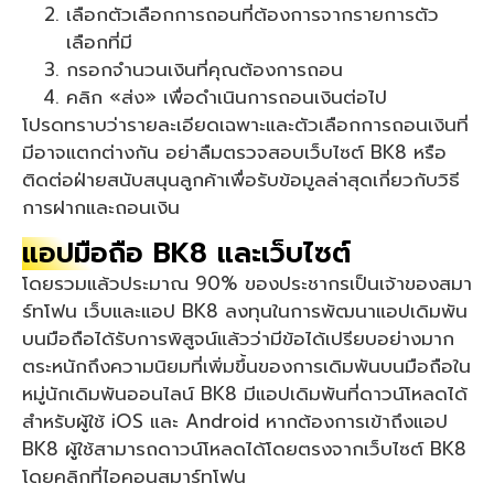
เลือกตัวเลือกการถอนที่ต้องการจากรายการตัว
เลือกที่มี
กรอกจำนวนเงินที่คุณต้องการถอน
คลิก «ส่ง» เพื่อดำเนินการถอนเงินต่อไป
โปรดทราบว่ารายละเอียดเฉพาะและตัวเลือกการถอนเงินที่
มีอาจแตกต่างกัน อย่าลืมตรวจสอบเว็บไซต์ BK8 หรือ
ติดต่อฝ่ายสนับสนุนลูกค้าเพื่อรับข้อมูลล่าสุดเกี่ยวกับวิธี
การฝากและถอนเงิน
แอปมือถือ BK8 และเว็บไซต์
โดยรวมแล้วประมาณ 90% ของประชากรเป็นเจ้าของสมา
ร์ทโฟน เว็บและแอป BK8 ลงทุนในการพัฒนาแอปเดิมพัน
บนมือถือได้รับการพิสูจน์แล้วว่ามีข้อได้เปรียบอย่างมาก
ตระหนักถึงความนิยมที่เพิ่มขึ้นของการเดิมพันบนมือถือใน
หมู่นักเดิมพันออนไลน์ BK8 มีแอปเดิมพันที่ดาวน์โหลดได้
สำหรับผู้ใช้ iOS และ Android หากต้องการเข้าถึงแอป
BK8 ผู้ใช้สามารถดาวน์โหลดได้โดยตรงจากเว็บไซต์ BK8
โดยคลิกที่ไอคอนสมาร์ทโฟน