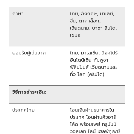
ภาษา
ไทย, อังกฤษ, มาเลย์,
จีน, ตากาล็อก,
เวียดนาม, บาซา อินโด,
เขมร
ยอมรับผู้เล่นจาก
ไทย, มาเลเซีย, สิงคโปร์
อินโดนีเซีย กัมพูชา
ฟิลิปปินส์ เวียดนามและ
ทั่ว
โลก (คริปโต)
วิธีการชำระเงิน:
ประเทศไทย
โอนเงินผ่านธนาคารใน
ประเทศ โอนผ่านคิวอาร์
โค้ด พร้อมเพย์ ทรูมันนี
วอลเลท ไลน์ เฮลพ์ทูเพย์