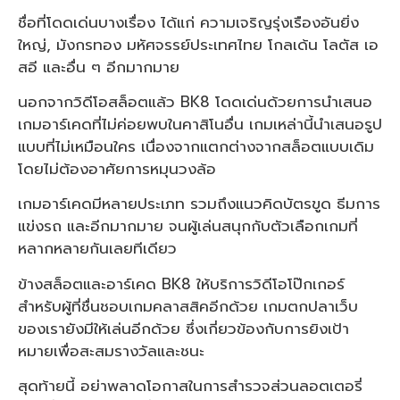
ชื่อที่โดดเด่นบางเรื่อง ได้แก่ ความเจริญรุ่งเรืองอันยิ่ง
ใหญ่, มังกรทอง มหัศจรรย์ประเทศไทย โกลเด้น โลตัส เอ
สอี และอื่น ๆ อีกมากมาย
นอกจากวิดีโอสล็อตแล้ว BK8 โดดเด่นด้วยการนำเสนอ
เกมอาร์เคดที่ไม่ค่อยพบในคาสิโนอื่น เกมเหล่านี้นำเสนอรูป
แบบที่ไม่เหมือนใคร เนื่องจากแตกต่างจากสล็อตแบบเดิม
โดยไม่ต้องอาศัยการหมุนวงล้อ
เกมอาร์เคดมีหลายประเภท รวมถึงแนวคิดบัตรขูด ธีมการ
แข่งรถ และอีกมากมาย จนผู้เล่นสนุกกับตัวเลือกเกมที่
หลากหลายกันเลยทีเดียว
ข้างสล็อตและอาร์เคด BK8 ให้บริการวิดีโอโป๊กเกอร์
สำหรับผู้ที่ชื่นชอบเกมคลาสสิคอีกด้วย เกมตกปลาเว็บ
ของเรายังมีให้เล่นอีกด้วย ซึ่งเกี่ยวข้องกับการยิงเป้า
หมายเพื่อสะสมรางวัลและชนะ
สุดท้ายนี้ อย่าพลาดโอกาสในการสำรวจส่วนลอตเตอรี่