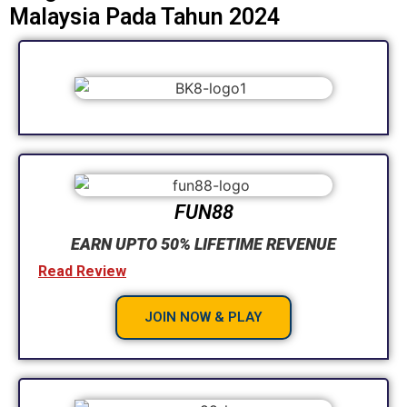
Malaysia Pada Tahun 2024
FUN88
EARN UPTO 50% LIFETIME REVENUE
Read Review
JOIN NOW & PLAY