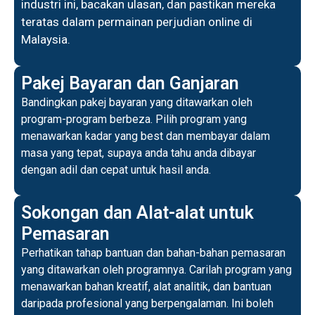
industri ini, bacakan ulasan, dan pastikan mereka
teratas dalam permainan perjudian online di
Malaysia.
Pakej Bayaran dan Ganjaran
Bandingkan pakej bayaran yang ditawarkan oleh
program-program berbeza. Pilih program yang
menawarkan kadar yang best dan membayar dalam
masa yang tepat, supaya anda tahu anda dibayar
dengan adil dan cepat untuk hasil anda.
Sokongan dan Alat-alat untuk
Pemasaran
Perhatikan tahap bantuan dan bahan-bahan pemasaran
yang ditawarkan oleh programnya. Carilah program yang
menawarkan bahan kreatif, alat analitik, dan bantuan
daripada profesional yang berpengalaman. Ini boleh