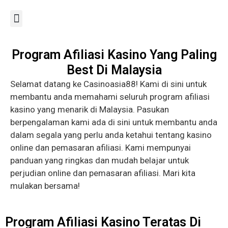
Laman Utama
Pertaruhan Sukan
Live Kasino
Afiliasi Kasino
Program Afiliasi Kasino Yang Paling
Best Di Malaysia
Selamat datang ke Casinoasia88! Kami di sini untuk
membantu anda memahami seluruh program afiliasi
kasino yang menarik di Malaysia. Pasukan
berpengalaman kami ada di sini untuk membantu anda
dalam segala yang perlu anda ketahui tentang kasino
online dan pemasaran afiliasi. Kami mempunyai
panduan yang ringkas dan mudah belajar untuk
perjudian online dan pemasaran afiliasi. Mari kita
mulakan bersama!
Program Afiliasi Kasino Teratas Di