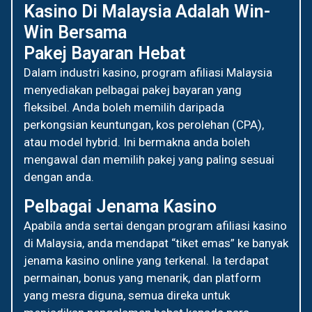
Kasino Di Malaysia Adalah Win-
Win Bersama
Pakej Bayaran Hebat
Dalam industri kasino, program afiliasi Malaysia
menyediakan pelbagai pakej bayaran yang
fleksibel. Anda boleh memilih daripada
perkongsian keuntungan, kos perolehan (CPA),
atau model hybrid. Ini bermakna anda boleh
mengawal dan memilih pakej yang paling sesuai
dengan anda.
Pelbagai Jenama Kasino
Apabila anda sertai dengan program afiliasi kasino
di Malaysia, anda mendapat “tiket emas” ke banyak
jenama kasino online yang terkenal. Ia terdapat
permainan, bonus yang menarik, dan platform
yang mesra diguna, semua direka untuk