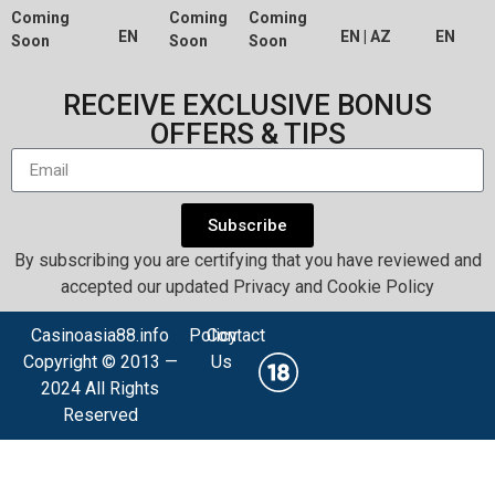
Coming
Coming
Coming
EN
EN
|
AZ
EN
Soon
Soon
Soon
RECEIVE EXCLUSIVE BONUS
OFFERS & TIPS
Subscribe
By subscribing you are certifying that you have reviewed and
accepted our updated Privacy and Cookie Policy
Casinoasia88.info
Policy
Contact
Copyright © 2013 —
Us
2024 All Rights
Reserved