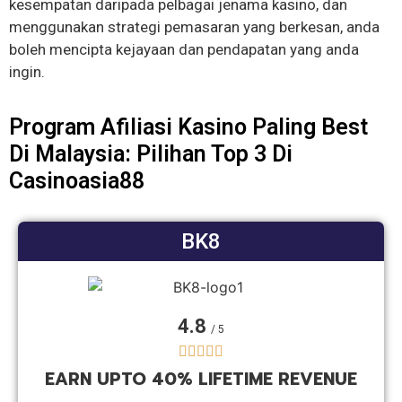
kesempatan daripada pelbagai jenama kasino, dan
menggunakan strategi pemasaran yang berkesan, anda
boleh mencipta kejayaan dan pendapatan yang anda
ingin.
Program Afiliasi Kasino Paling Best
Di Malaysia: Pilihan Top 3 Di
Casinoasia88
BK8
4.8
/ 5





EARN UPTO 40% LIFETIME REVENUE