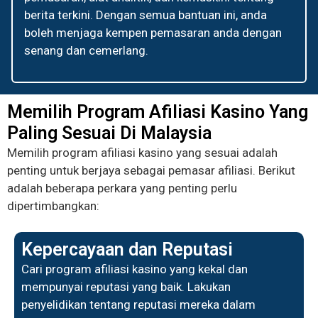
berita terkini. Dengan semua bantuan ini, anda
boleh menjaga kempen pemasaran anda dengan
senang dan cemerlang.
Memilih Program Afiliasi Kasino Yang
Paling Sesuai Di Malaysia
Memilih program afiliasi kasino yang sesuai adalah
penting untuk berjaya sebagai pemasar afiliasi. Berikut
adalah beberapa perkara yang penting perlu
dipertimbangkan:
Kepercayaan dan Reputasi
Cari program afiliasi kasino yang kekal dan
mempunyai reputasi yang baik. Lakukan
penyelidikan tentang reputasi mereka dalam