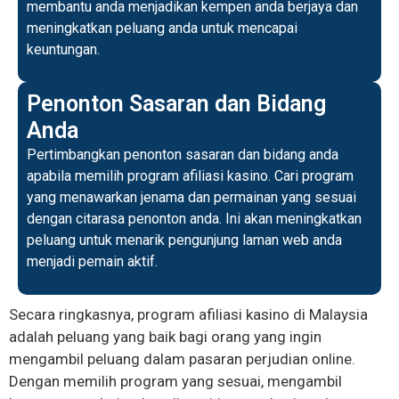
membantu anda menjadikan kempen anda berjaya dan
meningkatkan peluang anda untuk mencapai
keuntungan.
Penonton Sasaran dan Bidang
Anda
Pertimbangkan penonton sasaran dan bidang anda
apabila memilih program afiliasi kasino. Cari program
yang menawarkan jenama dan permainan yang sesuai
dengan citarasa penonton anda. Ini akan meningkatkan
peluang untuk menarik pengunjung laman web anda
menjadi pemain aktif.
Secara ringkasnya, program afiliasi kasino di Malaysia
adalah peluang yang baik bagi orang yang ingin
mengambil peluang dalam pasaran perjudian online.
Dengan memilih program yang sesuai, mengambil