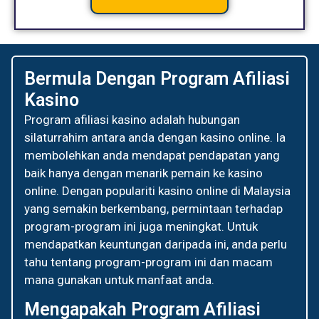
Bermula Dengan Program Afiliasi
Kasino
Program afiliasi kasino adalah hubungan
silaturrahim antara anda dengan kasino online. Ia
membolehkan anda mendapat pendapatan yang
baik hanya dengan menarik pemain ke kasino
online. Dengan populariti kasino online di Malaysia
yang semakin berkembang, permintaan terhadap
program-program ini juga meningkat. Untuk
mendapatkan keuntungan daripada ini, anda perlu
tahu tentang program-program ini dan macam
mana gunakan untuk manfaat anda.
Mengapakah Program Afiliasi